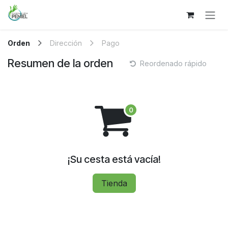
Ir al contenido
Orden
Dirección
Pago
Resumen de la orden
Reordenado rápido
¡Su cesta está vacía!
Tienda